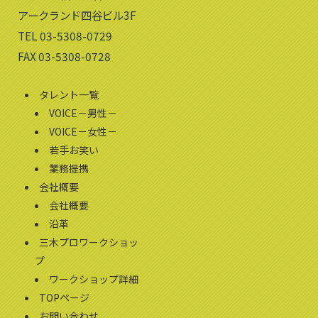
アークランド四谷ビル3F
TEL 03-5308-0729
FAX 03-5308-0728
タレント一覧
VOICE－男性－
VOICE－女性－
若手お笑い
業務提携
会社概要
会社概要
沿革
三木プロワークショッ
プ
ワークショップ詳細
TOPページ
お問い合わせ