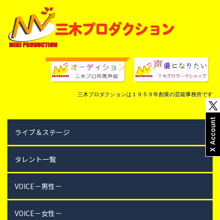
三木プロダクションは１９５９年創業の芸能事務所です
ライブ＆ステージ
タレント一覧
VOICE－男性－
VOICE－女性－